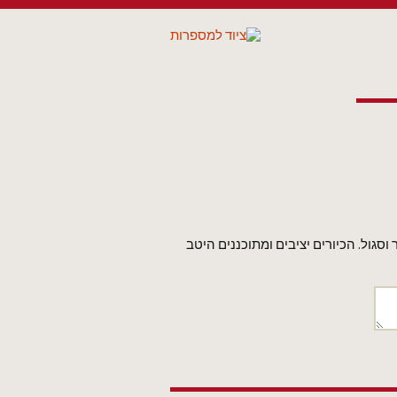
 וסגול. הכיורים יציבים ומתוכננים היטב